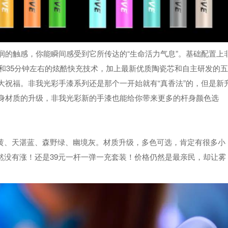
润的触感，你能瞬间感受到它所传达的“生命活力气息”。基础配置上
量和35分钟左右的炫酷快充技术，加上最新优质陶瓷芯和自主研发的五
大祝福。非我光彩手漆系列还是那个一开始就有“真香法”的，但是新
身材质的升级，非我光彩新的手漆也能给你带来更多的杆身颜色选
力黄、天湛蓝、森野绿、幽境灰。材质升级，多色可选，肯定有很多小
然没有涨！还是39元一杆一弹一充套装！价格仍然是最亲民，却让雾