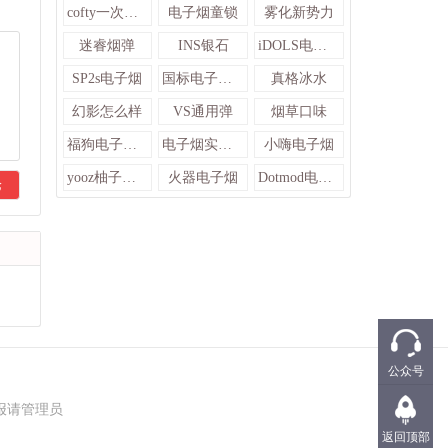
cofty一次性电子烟
电子烟童锁
雾化新势力​
迷睿烟弹
INS银石
iDOLS电子烟
SP2s电子烟
国标电子烟排行榜
真格冰水
幻影怎么样
VS通用弹
烟草口味
福狗电子烟官网
电子烟实体店
小嗨电子烟
yooz柚子电子烟
火器电子烟
Dotmod电子烟
论
公众号
报请管理员
返回顶部