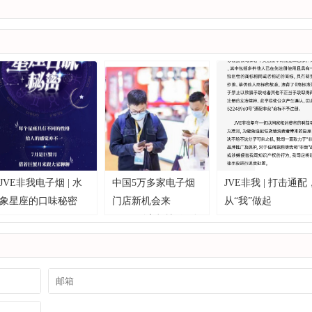
JVE非我电子烟 | 水
中国5万多家电子烟
JVE非我 | 打击通配
象星座的口味秘密
门店新机会来
从“我”做起
了，“到店帮扶”行动
要飞起？！