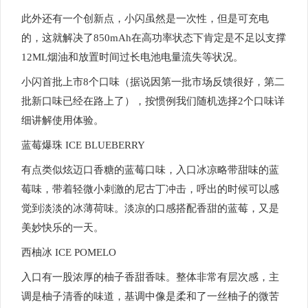
此外还有一个创新点，小闪虽然是一次性，但是可充电
的，这就解决了850mAh在高功率状态下肯定是不足以支撑
12ML烟油和放置时间过长电池电量流失等状况。
小闪首批上市8个口味（据说因第一批市场反馈很好，第二
批新口味已经在路上了），按惯例我们随机选择2个口味详
细讲解使用体验。
蓝莓爆珠 ICE BLUEBERRY
有点类似炫迈口香糖的蓝莓口味，入口冰凉略带甜味的蓝
莓味，带着轻微小刺激的尼古丁冲击，呼出的时候可以感
觉到淡淡的冰薄荷味。淡凉的口感搭配香甜的蓝莓，又是
美妙快乐的一天。
西柚冰 ICE POMELO
入口有一股浓厚的柚子香甜香味。整体非常有层次感，主
调是柚子清香的味道，基调中像是柔和了一丝柚子的微苦